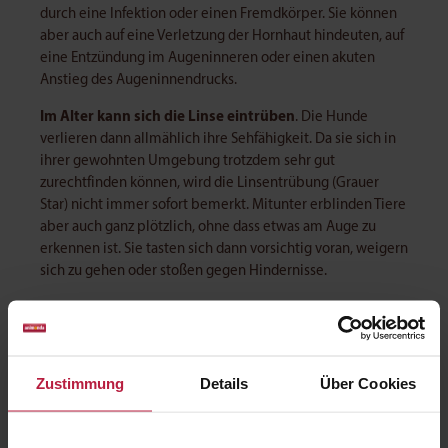
durch eine Infektion oder einen Fremdkörper. Sie können
aber auch auf eine Verletzung der Hornhaut hindeuten, auf
eine Entzündung im Augeninneren oder einen akuten
Anstieg des Augeninnendrucks.
Im Alter kann sich die Linse eintrüben
. Die Hunde
verlieren dann allmählich ihre Sehfähigkeit. Da sie sich in
ihrer gewohnten Umgebung trotzdem sehr gut
zurechtfinden können, wird die Linsentrübung (Grauer
Star) nicht immer sofort bemerkt. Mitunter erblinden Tiere
aber auch ganz plötzlich, ohne dass etwas am Auge zu
erkennen ist. Sie tasten sich dann vorsichtig voran, weigern
sich zu gehen oder stoßen gegen Hindernisse.
Eine Verletzung des Auges
Verletzungen des Auges
oder der
Augenlider
sollten
Zustimmung
Details
Über Cookies
ebenfalls
so rasch wie möglich behandelt werden
.
Tiefergehende Risse in den Lidern müssen genäht werden,
damit diese weiterhin gut schließen und das Auge vor