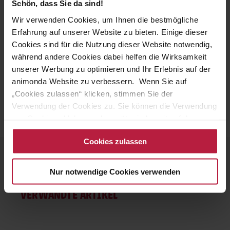
Schön, dass Sie da sind!
Austrocknung schützen können. Bedecken Sie das
verletzte Auge mit einem feuchten Tuch oder legen Sie
Wir verwenden Cookies, um Ihnen die bestmögliche
einen leichten Kopfverband an und bringen Sie den Hund
Erfahrung auf unserer Website zu bieten. Einige dieser
umgehend zu einem Tierarzt, am besten mit der
Cookies sind für die Nutzung dieser Website notwendig,
Zusatzbezeichnung "Augenheilkunde".
während andere Cookies dabei helfen die Wirksamkeit
unserer Werbung zu optimieren und Ihr Erlebnis auf der
animonda Website zu verbessern. Wenn Sie auf
„Cookies zulassen“ klicken, stimmen Sie der
Verwendung der Cookies zu. Sie können die Verwendung
von Cookies ablehnen oder später jederzeit auf der
Datenschutzseite
ändern/widerrufen oder auf das
Cookies zulassen
Cookiebot-Logo am linken unteren Bildrand klicken. Mit
Klick auf „Cookies zulassen“ erteilen Sie Ihre Einwilligung
auch in die Weitergabe über Ihr Verhalten in unserem
Nur notwendige Cookies verwenden
Shop an unseren Partner, die shopware AG (Ebbinghoff
10, 48624 Schöppingen, Deutschland), die diese Daten
VERWANDTE ARTIKEL
Ihnen nicht persönlich zuordnen kann, sie aber zu
eigenen Zwecken (z.B. Produktverbesserungen,
Marktverhaltensanalysen) verarbeiten darf.