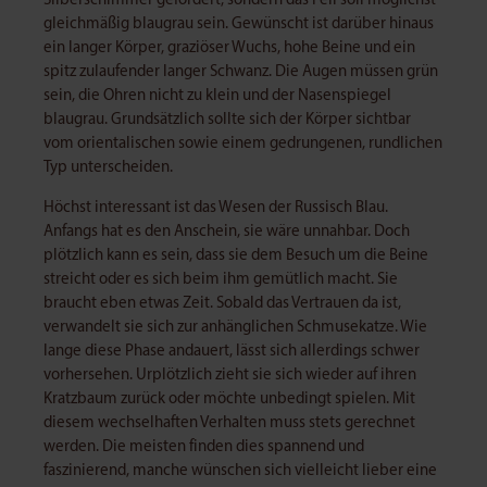
Silberschimmer gefordert, sondern das Fell soll möglichst
gleichmäßig blaugrau sein. Gewünscht ist darüber hinaus
ein langer Körper, graziöser Wuchs, hohe Beine und ein
spitz zulaufender langer Schwanz. Die Augen müssen grün
sein, die Ohren nicht zu klein und der Nasenspiegel
blaugrau. Grundsätzlich sollte sich der Körper sichtbar
vom orientalischen sowie einem gedrungenen, rundlichen
Typ unterscheiden.
Höchst interessant ist das Wesen der Russisch Blau.
Anfangs hat es den Anschein, sie wäre unnahbar. Doch
plötzlich kann es sein, dass sie dem Besuch um die Beine
streicht oder es sich beim ihm gemütlich macht. Sie
braucht eben etwas Zeit. Sobald das Vertrauen da ist,
verwandelt sie sich zur anhänglichen Schmusekatze. Wie
lange diese Phase andauert, lässt sich allerdings schwer
vorhersehen. Urplötzlich zieht sie sich wieder auf ihren
Kratzbaum zurück oder möchte unbedingt spielen. Mit
diesem wechselhaften Verhalten muss stets gerechnet
werden. Die meisten finden dies spannend und
faszinierend, manche wünschen sich vielleicht lieber eine