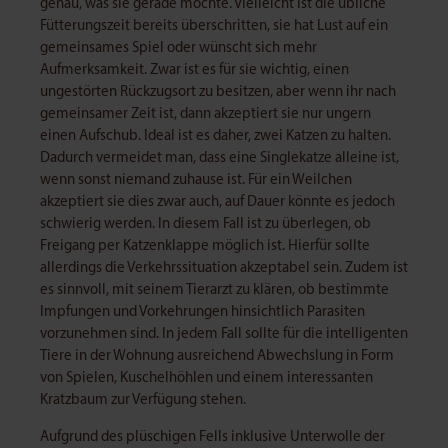
genau, was sie gerade möchte. Vielleicht ist die übliche
Fütterungszeit bereits überschritten, sie hat Lust auf ein
gemeinsames Spiel oder wünscht sich mehr
Aufmerksamkeit. Zwar ist es für sie wichtig, einen
ungestörten Rückzugsort zu besitzen, aber wenn ihr nach
gemeinsamer Zeit ist, dann akzeptiert sie nur ungern
einen Aufschub. Ideal ist es daher, zwei Katzen zu halten.
Dadurch vermeidet man, dass eine Singlekatze alleine ist,
wenn sonst niemand zuhause ist. Für ein Weilchen
akzeptiert sie dies zwar auch, auf Dauer könnte es jedoch
schwierig werden. In diesem Fall ist zu überlegen, ob
Freigang per Katzenklappe möglich ist. Hierfür sollte
allerdings die Verkehrssituation akzeptabel sein. Zudem ist
es sinnvoll, mit seinem Tierarzt zu klären, ob bestimmte
Impfungen und Vorkehrungen hinsichtlich Parasiten
vorzunehmen sind. In jedem Fall sollte für die intelligenten
Tiere in der Wohnung ausreichend Abwechslung in Form
von Spielen, Kuschelhöhlen und einem interessanten
Kratzbaum zur Verfügung stehen.
Aufgrund des plüschigen Fells inklusive Unterwolle der