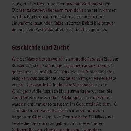
ist es, ein Tier besser bei einem verantwortungsvollen
Züchter zu kaufen. Hier kann man sich sicher sein, dass er
regelmäßig Gentests durchführen lässt und nur mit
einwandfrei gesunden Katzen züchtet. Dabei bleibt zwar
dennoch ein Restrisiko, aber es ist deutlich geringer.
Geschichte und Zucht
Wie der Name bereits verrät, stammt die Russisch Blau aus
Russland. Erste Erwähnungen stammen aus der nördlich
gelegenen Hafenstadt Archangelsk. Die Winter sind hier
eisig kalt, was das dichte, doppelschichtige Fell der Rasse
erklärt. Dies wurde ihr leider zum Verhängnis, als die
Wikinger auf die Russisch Blau aufmerksam wurden. Sie
verarbeiteten sie zu edlen Pelzkrägen. Doch die Zeiten
waren nicht immer so grausam. Im Gegenteil: Ab dem 18.
Jahrhundert entwickelte sie sich immer mehr zum
begehrten Objekt am Hofe. Der russische Zar Nikolaus I.
liebte die Rasse und umgab sich mit diesen Tieren.
Gelegentlich verschenkte er einzelne Exemplare,