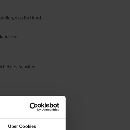
tellen, dass Ihr Hund
Hund sein
ichel des Parasiten.
ich untersuchen. In
 Dies können Sie selbst
und
kämmt ihn mit einem
 können Sie den
Über Cookies