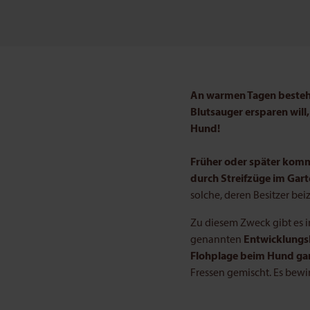
An warmen Tagen besteht 
Blutsauger ersparen will
Hund!
Früher oder später komm
durch Streifzüge im Gart
solche, deren Besitzer be
Zu diesem Zweck gibt es i
genannten
Entwicklung
Flohplage beim Hund gar 
Fressen gemischt. Es bewi