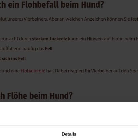
ch ein Flohbefall beim Hund?
lut unseres Vierbeiners. Aber an welchen Anzeichen können Sie fests
erursacht durch
starken Juckreiz
kann ein Hinweis auf Flöhe beim 
auffallend häufig das
Fell
 sich ins Fell
 Hund eine
Flohallergie
hat. Dabei reagiert Ihr Vierbeiner auf den Spe
ch Flöhe beim Hund?
und Flöhe hat, sollten Sie sein Fell und seine Hautoberfläche gründl
 ein deutlicher
Flohbefall vorhanden,
erkennbar am Flohkot im Fell.
an seinen Hund auf ein Blatt weißes Papier oder in die Badewanne 
ende dunkle Körnchen werden mit Wasser angefeuchtet. Wahlweise
Details