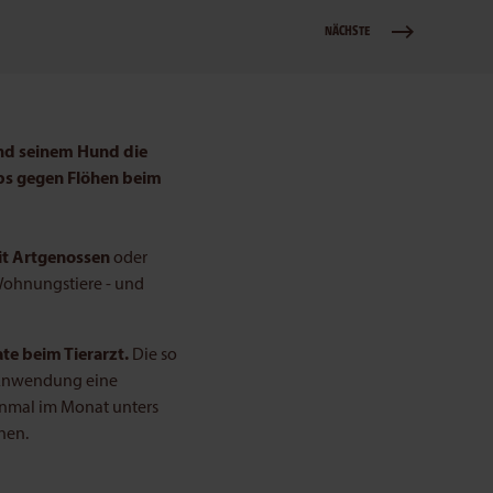
NÄCHSTE
und seinem Hund die
pps gegen Flöhen beim
it Artgenossen
oder
 Wohnungstiere - und
te beim Tierarzt.
Die so
 Anwendung eine
einmal im Monat unters
nen.