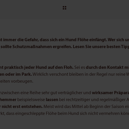
immer die Gefahr, dass sich ein Hund Flöhe einfängt. Wer sich 
, sollte Schutzmaßnahmen ergreifen.
Lesen Sie unsere besten Ti
t praktisch jeder Hund auf den Floh.
Sei es
durch den Kontakt m
en oder im Park.
Wirklich verschont bleiben in der Regel nur reine
izeiten vorbeugen.
nzwischen eine Reihe sehr gut verträglicher und
wirksamer Präpara
shemmer
beispielsweise
lassen
bei rechtzeitiger und regelmäßiger
nicht erst entstehen.
Meist wird das Mittel ab Beginn der Saison 
rkt, dass eingeschleppte Flöhe beim Hund sich nicht vermehren kön