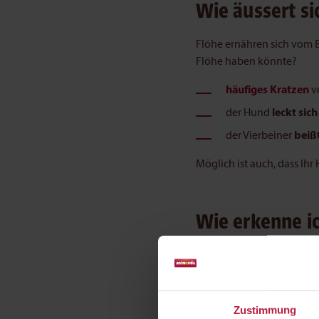
Wie äussert si
Flöhe ernähren sich vom B
Flöhe haben könnte?
häufiges Kratzen
v
der Hund
leckt sich
der Vierbeiner
beißt
Möglich ist auch, dass Ihr
Wie erkenne i
Um festzustellen, ob Ihr H
manchen Fällen ist bereits
überprüfen: Dazu stellt m
Flohkamm.
Zu Boden fall
Zustimmung