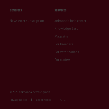
BENEFITS
SERVICES
Newsletter subscription
animonda help center
Knowledge Base
Magazine
For breeders
For veterinarians
For traders
© 2025 animonda petcare gmbh
Privacy notice
Legal notice
GTC