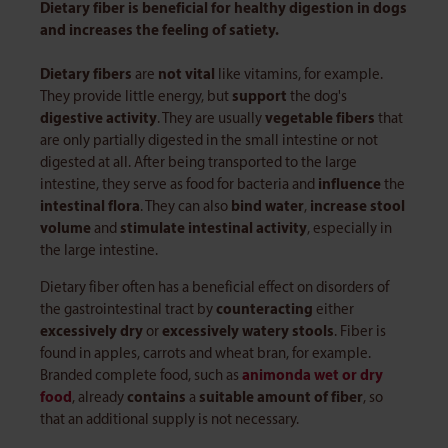
Dietary fiber is beneficial for healthy digestion in dogs
and increases the feeling of satiety.
Dietary fibers
are
not vital
like vitamins, for example.
They provide little energy, but
support
the dog's
digestive activity
. They are usually
vegetable fibers
that
are only partially digested in the small intestine or not
digested at all. After being transported to the large
intestine, they serve as food for bacteria and
influence
the
intestinal flora
. They can also
bind water
,
increase stool
volume
and
stimulate intestinal activity
, especially in
the large intestine.
Dietary fiber often has a beneficial effect on disorders of
the gastrointestinal tract by
counteracting
either
excessively dry
or
excessively watery stools
. Fiber is
found in apples, carrots and wheat bran, for example.
Branded complete food, such as
animonda wet or dry
food
, already
contains
a
suitable amount of fiber
, so
that an additional supply is not necessary.