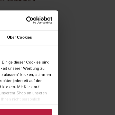
 weniger Energie
Über Cookies
e Reduktionskost
on der Tagesration der
 Einige dieser Cookies sind
sind damit Wohnungskatzen
mkeit unserer Werbung zu
 werden, ebenso wie mit
s zulassen“ klicken, stimmen
päter jederzeit auf der
klicken. Mit Klick auf
in unserem Shop an unseren
Ihnen nicht persönlich
nalysen) verarbeiten darf.