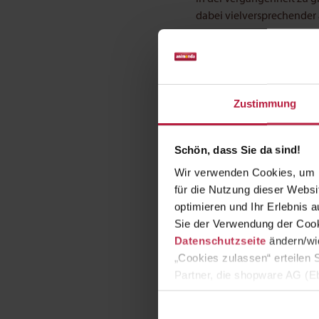
dabei vielversprechender a
So nimmt die 
Drei Punkte sichern den d
Zustimmung
aufnehmen. Damit die Nähr
empfehlenswert.
Schön, dass Sie da sind!
Zweitens sollten alle zus
Reduktionskost abgezogen 
Wir verwenden Cookies, um I
Und schließlich ist es gan
für die Nutzung dieser Webs
gemeint, die weniger Bew
optimieren und Ihr Erlebnis
einem deckenhohen Krat
Sie der Verwendung der Cook
Datenschutzseite
ändern/wid
„Cookies zulassen“ erteilen 
Partner, die shopware AG (Eb
zuordnen kann, sie aber zu 