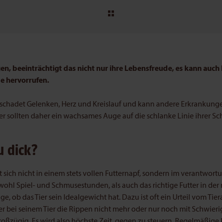
en, beeinträchtigt das nicht nur ihre Lebensfreude, es kann auch
e hervorrufen.
schadet Gelenken, Herz und Kreislauf und kann andere Erkrankungen
er sollten daher ein wachsames Auge auf die schlanke Linie ihrer Sc
u dick?
 sich nicht in einem stets vollen Futternapf, sondern im verantwo
wohl Spiel- und Schmusestunden, als auch das richtige Futter in der
ge, ob das Tier sein Idealgewicht hat. Dazu ist oft ein Urteil vom Tierar
er bei seinem Tier die Rippen nicht mehr oder nur noch mit Schwieri
oßzügig. Es wird also höchste Zeit, gegen zu steuern. Regelmäßige k