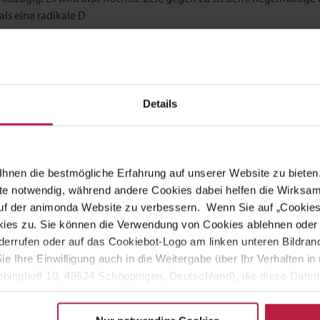
ls eine radikale D
Katze ab
auerhaften Erfolg bei der Gewichtskontrolle: Erstens muss die Katze
Details
stoff-Versorgung darunter nicht leidet, ist eine gut ausbalanciert
ätzlichen Häppchen, z. B. Belohnungen und Snacks, gestrichen oder v
werden. Viele Leckerlis sind kalorienreicher als mancher denkt.
hnen die bestmögliche Erfahrung auf unserer Website zu bieten.
z wichtig, die körperliche Aktivität des Tieres zu erhöhen. Häufig 
ite notwendig, während andere Cookies dabei helfen die Wirksa
egung als Freigänger haben. Sie können mit Jagdspielen ermuntert
 auf der animonda Website zu verbessern. Wenn Sie auf „Cookie
zbaum.
ies zu. Sie können die Verwendung von Cookies ablehnen oder s
errufen oder auf das Cookiebot-Logo am linken unteren Bildrand 
Sie Ihre Einwilligung auch in die Weitergabe über Ihr Verhalten 
binghoff 10, 48624 Schöppingen, Deutschland), die diese Daten 
eigenen Zwecken (z.B. Produktverbesserungen, Marktverhaltensa