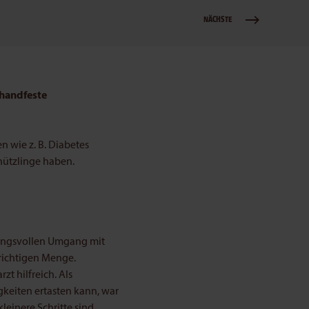
NÄCHSTE
 handfeste
 wie z. B. Diabetes
hützlinge haben.
rtungsvollen Umgang mit
 richtigen Menge.
zt hilfreich. Als
gkeiten ertasten kann, war
leinere Schritte sind