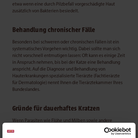
etwa wenn eine durch Pilzbefall vorgeschädigte Haut
zusätzlich von Bakterien besiedelt.
Behandlung chronischer Fälle
Besonders bei schweren oder chronischen Fällen ist ein
systematisches Vorgehen wichtig. Dabei sollte man sich
nicht vorschnell entmutigen lassen: Oft kann es einige Zeit
in Anspruch nehmen, bis bei der Katze eine Behandlung
anspricht. Auf die Diagnose und Behandlung von
Hauterkrankungen spezialisierte Tierärzte (Fachtierärzte
für Dermatologie) nennt Ihnen die Tierärztekammer Ihres
Bundeslandes.
Gründe für dauerhaftes Kratzen
Wenn Parasiten wie Flöhe und Milben sowie andere
Mikroorganismen und Kontaktallergien ausgeschlossen
wurden, muss man auch einmal an eine