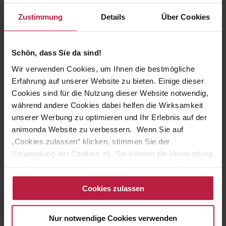
Futtermittelallergie denken. Auslöser des Juckreizes sind
Zustimmung
Details
Über Cookies
die so genannten Allergene, also wasserlösliche Eiweiße
oder Verbindungen aus Zucker und Eiweißen
(Glykoproteine), die hitzestabil sind. Obwohl alle
Futterproteine antigen sein können, wirkt oft nur ein
Schön, dass Sie da sind!
kleiner Teil als Allergen. Alle regelmäßig gefütterten
Wir verwenden Cookies, um Ihnen die bestmögliche
Futtermittel können dabei eine Allergie auslösen.
Erfahrung auf unserer Website zu bieten. Einige dieser
Identifizierte Futterallergene sind Rindfleisch,
Cookies sind für die Nutzung dieser Website notwendig,
Molkereiprodukte, Weizen, Geflügelfleisch, Lamm und
während andere Cookies dabei helfen die Wirksamkeit
Soja. Viele Tierhalter machen auch Farbstoffe und
unserer Werbung zu optimieren und Ihr Erlebnis auf der
Konservierungsmittel für Allergien verantwortlich. Es gibt
aber bisher keinen wissenschaftlichen Nachweis für die
animonda Website zu verbessern. Wenn Sie auf
Behauptungen. Allerdings können Zusatzstoffe als
„Cookies zulassen“ klicken, stimmen Sie der
unvollständige Antigene wirken.
Verwendung der Cookies zu. Sie können die Verwendung
von Cookies ablehnen oder später jederzeit auf der
Datenschutzseite
ändern/widerrufen oder auf das
Cookies zulassen
Cookiebot-Logo am linken unteren Bildrand klicken. Mit
Klick auf „Cookies zulassen“ erteilen Sie Ihre Einwilligung
auch in die Weitergabe über Ihr Verhalten in unserem
Nur notwendige Cookies verwenden
Shop an unseren Partner, die shopware AG (Ebbinghoff