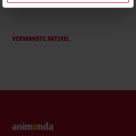
10, 48624 Schöppingen, Deutschland), die diese Daten
Ihnen nicht persönlich zuordnen kann, sie aber zu
eigenen Zwecken (z.B. Produktverbesserungen,
Marktverhaltensanalysen) verarbeiten darf.
VERWANDTE ARTIKEL